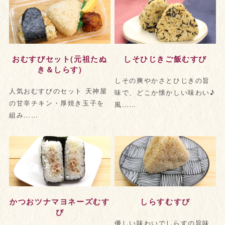
おむすびセット(元祖たぬ
しそひじきご飯むすび
き＆しらす)
しその爽やかさとひじきの旨
人気おむすびのセット 天神屋
味で、どこか懐かしい味わい♪
の甘辛チキン・厚焼き玉子を
風……
組み……
かつおツナマヨネーズむす
しらすむすび
び
優しい味わいでしらすの旨味