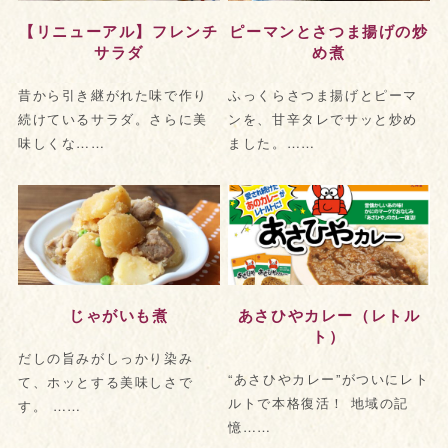
【リニューアル】フレンチ
ピーマンとさつま揚げの炒
サラダ
め煮
昔から引き継がれた味で作り
ふっくらさつま揚げとピーマ
続けているサラダ。さらに美
ンを、甘辛タレでサッと炒め
味しくな……
ました。……
じゃがいも煮
あさひやカレー（レトル
ト）
だしの旨みがしっかり染み
“あさひやカレー”がついにレト
て、ホッとする美味しさで
ルトで本格復活！ 地域の記
す。 ……
憶……