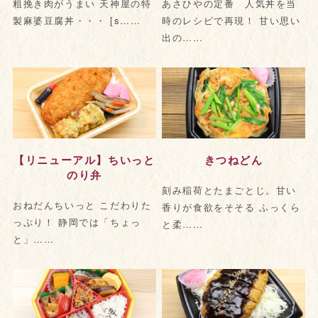
粗挽き肉がうまい 天神屋の特
あさひやの定番 人気丼を当
製麻婆豆腐丼・・・ [s……
時のレシピで再現！ 甘い思い
出の……
【リニューアル】ちいっと
きつねどん
のり弁
刻み稲荷とたまごとじ。甘い
おねだんちいっと こだわりた
香りが食欲をそそる ふっくら
っぷり！ 静岡では「ちょっ
と柔……
と」……