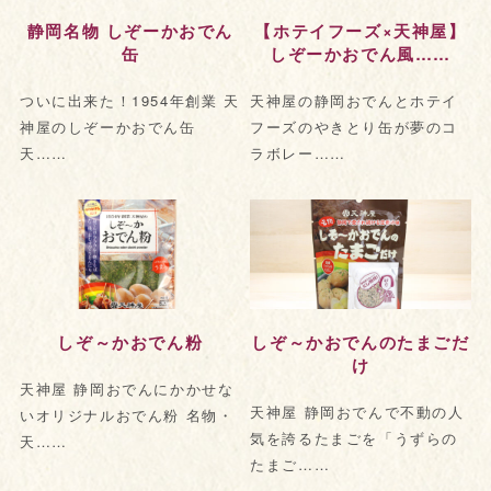
静岡名物 しぞーかおでん
【ホテイフーズ×天神屋】
缶
しぞーかおでん風……
ついに出来た！1954年創業 天
天神屋の静岡おでんとホテイ
神屋のしぞーかおでん缶
フーズのやきとり缶が夢のコ
天……
ラボレー……
しぞ～かおでん粉
しぞ～かおでんのたまごだ
け
天神屋 静岡おでんにかかせな
天神屋 静岡おでんで不動の人
いオリジナルおでん粉 名物・
気を誇るたまごを「うずらの
天……
たまご……