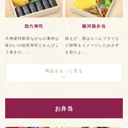
助六寿司
駿河路弁当
天神屋特製昔ながらの素朴な
桜えび・黒はんぺんフライな
味わいの稲荷寿司とかんぴょ
ど静岡をイメージしたおかず
う巻きの……
を彩りよ……
商品をもっと見る
お弁当