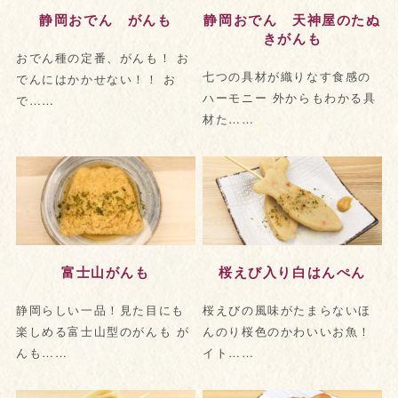
静岡おでん がんも
静岡おでん 天神屋のたぬ
きがんも
おでん種の定番、がんも！ お
七つの具材が織りなす食感の
でんにはかかせない！！ お
ハーモニー 外からもわかる具
で……
材た……
富士山がんも
桜えび入り白はんぺん
静岡らしい一品！見た目にも
桜えびの風味がたまらないほ
楽しめる富士山型のがんも が
んのり桜色のかわいいお魚！
んも……
イト……