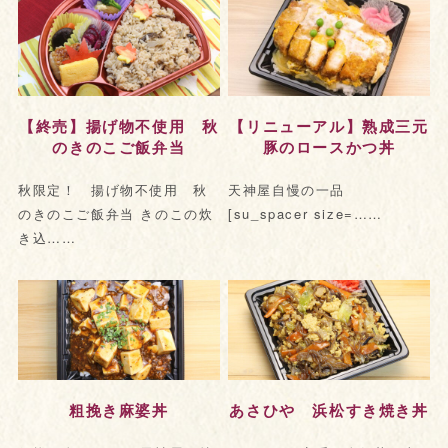
【終売】揚げ物不使用 秋
【リニューアル】熟成三元
のきのこご飯弁当
豚のロースかつ丼
秋限定！ 揚げ物不使用 秋
天神屋自慢の一品
のきのこご飯弁当 きのこの炊
[su_spacer size=……
き込……
粗挽き麻婆丼
あさひや 浜松すき焼き丼