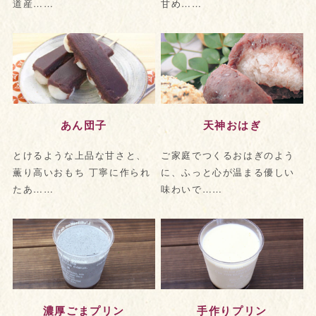
道産……
甘め……
あん団子
天神おはぎ
とけるような上品な甘さと、
ご家庭でつくるおはぎのよう
薫り高いおもち 丁寧に作られ
に、ふっと心が温まる優しい
たあ……
味わいで……
濃厚ごまプリン
手作りプリン