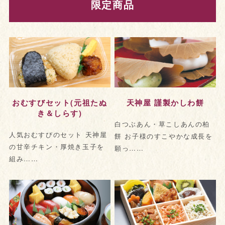
限定商品
おむすびセット(元祖たぬ
天神屋 謹製かしわ餅
き＆しらす)
白つぶあん・草こしあんの柏
人気おむすびのセット 天神屋
餅 お子様のすこやかな成長を
の甘辛チキン・厚焼き玉子を
願っ……
組み……