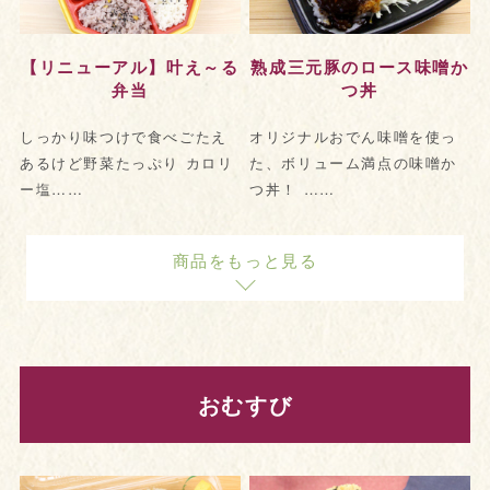
【リニューアル】叶え～る
熟成三元豚のロース味噌か
弁当
つ丼
しっかり味つけで食べごたえ
オリジナルおでん味噌を使っ
あるけど野菜たっぷり カロリ
た、ボリューム満点の味噌か
ー塩……
つ丼！ ……
商品をもっと見る
おむすび