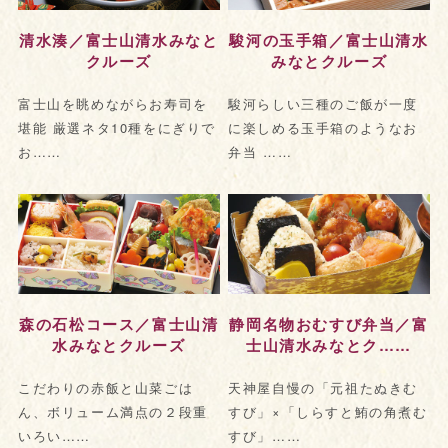
清水湊／富士山清水みなと
駿河の玉手箱／富士山清水
クルーズ
みなとクルーズ
富士山を眺めながらお寿司を
駿河らしい三種のご飯が一度
堪能 厳選ネタ10種をにぎりで
に楽しめる玉手箱のようなお
お……
弁当 ……
森の石松コース／富士山清
静岡名物おむすび弁当／富
水みなとクルーズ
士山清水みなとク……
こだわりの赤飯と山菜ごは
天神屋自慢の「元祖たぬきむ
ん、ボリューム満点の２段重
すび」×「しらすと鮪の角煮む
いろい……
すび」……