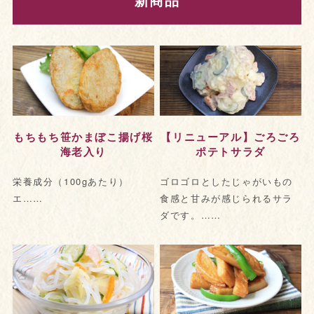
もちもち笹かまぼこ揚げ桜
【リニューアル】ごろごろ
海老入り
ポテトサラダ
栄養成分（100gあたり）
ゴロゴロとしたじゃがいもの
エ……
食感と甘みが感じられるサラ
ダです。……