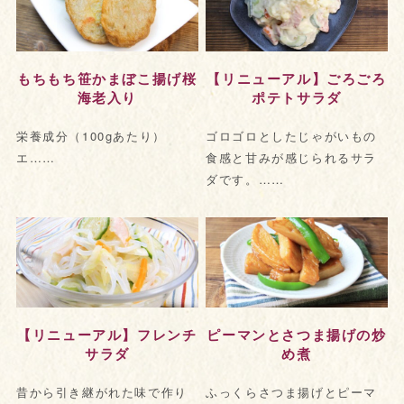
もちもち笹かまぼこ揚げ桜
【リニューアル】ごろごろ
海老入り
ポテトサラダ
栄養成分（100gあたり）
ゴロゴロとしたじゃがいもの
エ……
食感と甘みが感じられるサラ
ダです。……
【リニューアル】フレンチ
ピーマンとさつま揚げの炒
サラダ
め煮
昔から引き継がれた味で作り
ふっくらさつま揚げとピーマ