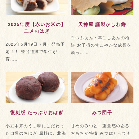
2025年度【赤いお米の】
天神屋 謹製かしわ餅
ユメおはぎ
白つぶあん・草こしあんの柏
2025年5月19日（月）発売予
餅 お子様のすこやかな成長を
定！！ 登呂遺跡で学生が
願っ……
育……
復刻版 たっぷりおはぎ
みつ団子
小豆本来のうま味にこだわっ
甘めのみつと、重量感のある
た自慢のおはぎ 原料は、北海
おもちが特徴 みつはとっても