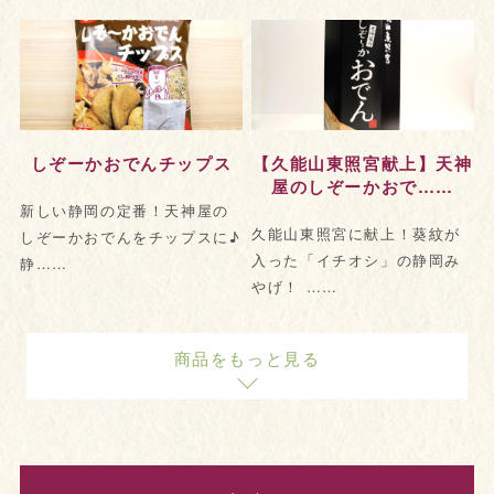
しぞーかおでんチップス
【久能山東照宮献上】天神
屋のしぞーかおで……
新しい静岡の定番！天神屋の
久能山東照宮に献上！葵紋が
しぞーかおでんをチップスに♪
入った「イチオシ」の静岡み
静……
やげ！ ……
商品をもっと見る