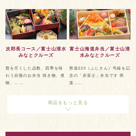
次郎長コース／富士山清水
富士山海道弁当／富士山清
みなとクルーズ
水みなとクルーズ
贅を尽くした品数、四季を味
県道223（ふじさん）号線を記
わう自慢のお弁当 焼き物、煮
念の「赤富士」弁当です 県
物、……
道……
商品をもっと見る