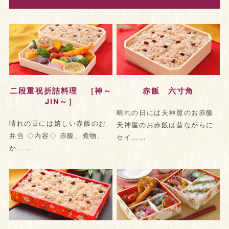
二段重祝折詰料理 ［神～
赤飯 六寸角
JIN～］
晴れの日には天神屋のお赤飯
晴れの日には嬉しい赤飯のお
天神屋のお赤飯は昔ながらに
弁当 ◇内容◇ 赤飯、煮物、
セイ……
か……