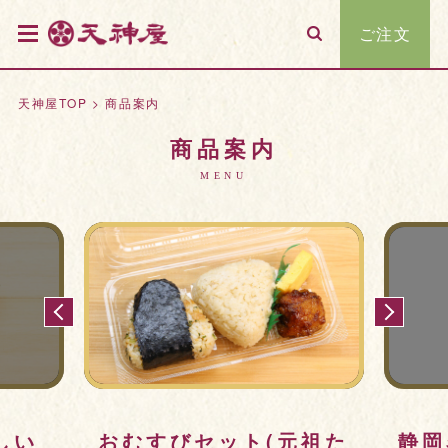
ご注文
天神屋TOP
>
商品案内
商品案内
MENU
元祖た
静岡名物 しぞーかおで
【ホ