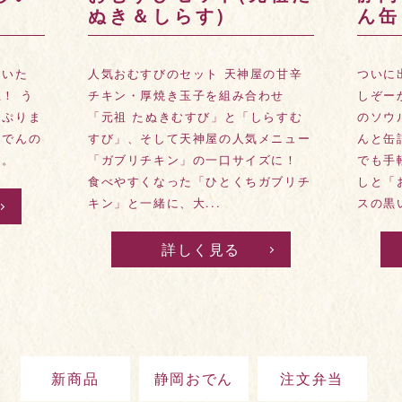
ん缶
屋】
やき
の甘辛
ついに出来た！1954年創業 天神屋の
わせ
しぞーかおでん缶 天神屋が誇る静岡
天神屋
らすむ
のソウルフード「静岡おでん」を、な
やきと
メニュー
んと缶詰にしました。これならどこへ
静岡お
ズに！
でも手軽に持って行けます。 昆布だ
風味を
ガブリチ
しと「おでん具材の旨み」の醬油ベー
た。 
スの黒いスー...
炭火焼
パッケー
詳しく見る
新商品
静岡おでん
注文弁当