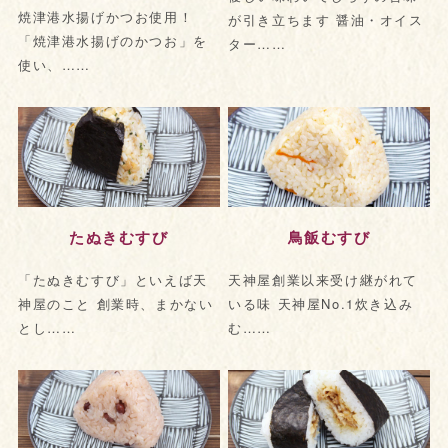
焼津港水揚げかつお使用！
が引き立ちます 醤油・オイス
「焼津港水揚げのかつお」を
ター……
使い、……
たぬきむすび
鳥飯むすび
「たぬきむすび」といえば天
天神屋創業以来受け継がれて
神屋のこと 創業時、まかない
いる味 天神屋No.1炊き込み
とし……
む……