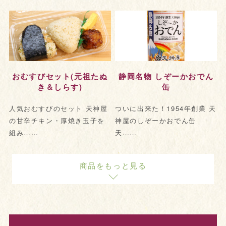
おむすびセット(元祖たぬ
静岡名物 しぞーかおでん
き＆しらす)
缶
人気おむすびのセット 天神屋
ついに出来た！1954年創業 天
の甘辛チキン・厚焼き玉子を
神屋のしぞーかおでん缶
組み……
天……
商品をもっと見る