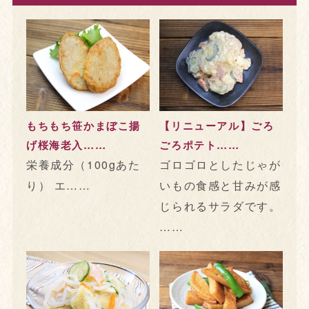
もちもち笹かまぼこ揚
【リニューアル】ごろ
げ桜海老入……
ごろポテト……
栄養成分（100gあた
ゴロゴロとしたじゃが
り） エ……
いもの食感と甘みが感
じられるサラダです。
……