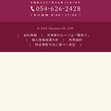
© 2020 Tenjinya CO.,LTD
｜
会社情報
｜
天神屋のルーツは『雛祭り』
｜
個人情報保護方針
｜
利用規約
｜
特定商取引法に基づく表記
｜