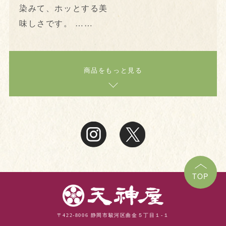
染みて、ホッとする美
味しさです。 ……
商品をもっと見る
TOP
〒422-8006 静岡市駿河区曲金５丁目１-１