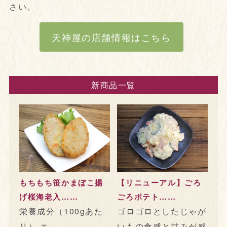
さい。
天神屋の店舗情報はこちら
新商品一覧
もちもち笹かまぼこ揚
【リニューアル】ごろ
げ桜海老入……
ごろポテト……
栄養成分（100gあた
ゴロゴロとしたじゃが
り） エ……
いもの食感と甘みが感