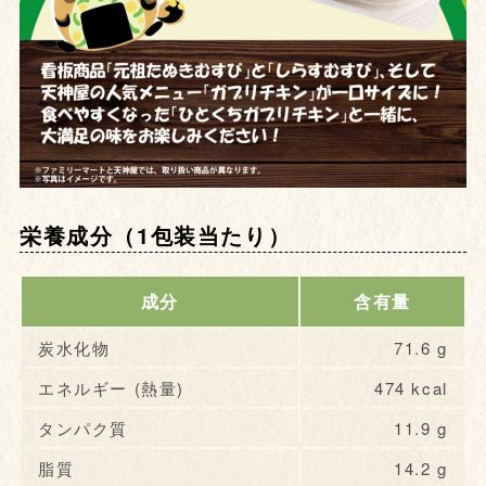
栄養成分（1包装当たり）
成分
含有量
炭水化物
71.6 g
エネルギー (熱量)
474 kcal
タンパク質
11.9 g
脂質
14.2 g