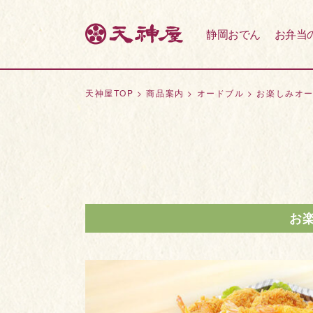
静岡おでん
お弁当
天神屋TOP
>
商品案内
>
オードブル
>
お楽しみオ
お