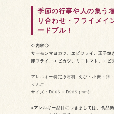
季節の行事や人の集う
り合わせ・フライメイ
ードブル！
◇内容◇
サーモンマヨカツ、エビフライ、玉子焼
卵フライ、エビカツ、ミニトマト、エビ
アレルギー特定原材料 :えび・小麦・卵
りんご
サイズ : D365 × D235 (mm)
※アレルギー品目につきましては、食品