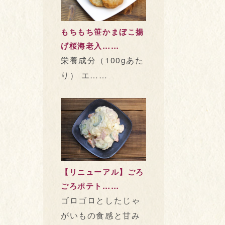
もちもち笹かまぼこ揚
げ桜海老入……
栄養成分（100gあた
り） エ……
【リニューアル】ごろ
ごろポテト……
ゴロゴロとしたじゃ
がいもの食感と甘み