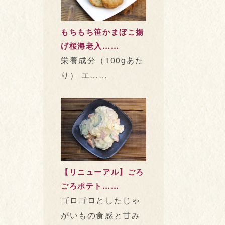
もちもち笹かまぼこ揚
げ桜海老入……
栄養成分（100gあた
り） エ……
【リニューアル】ごろ
ごろポテト……
ゴロゴロとしたじゃ
がいもの食感と甘み