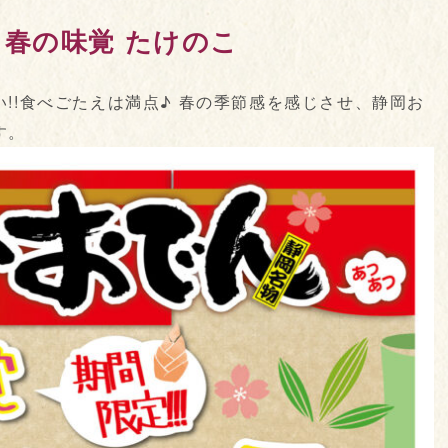
春の味覚 たけのこ
!!食べごたえは満点♪ 春の季節感を感じさせ、静岡お
ます。