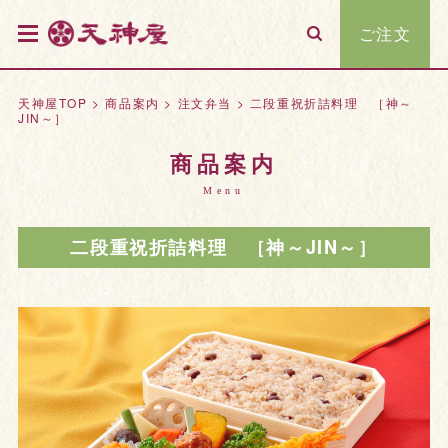
ご注文
天神屋TOP
>
商品案内
>
注文弁当
>
二段重祝折詰料理 ［神～
JIN～］
商品案内
Menu
二段重祝折詰料理 ［神～JIN～］