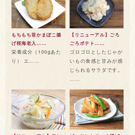
もちもち笹かまぼこ揚
【リニューアル】ごろ
げ桜海老入……
ごろポテト……
栄養成分（100gあた
ゴロゴロとしたじゃが
り） エ……
いもの食感と甘みが感
じられるサラダです。
……