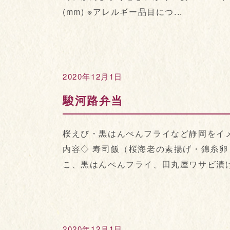
(mm) ※アレルギー品目につ...
2020年12月1日
駿河路弁当
桜えび・黒はんぺんフライなど静岡をイ
内容◇ 寿司飯（桜海老の素揚げ・錦糸
こ、黒はんぺんフライ、田丸屋ワサビ漬け
2020年12月1日