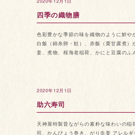
2020年12月1日
四季の織物膳
色彩豊かな季節の味を織物のように鮮やか
白飯（錦糸卵・鮭）、赤飯（栗甘露煮）
姜、煮物、桜海老稲荷、かにと豆腐のふんわ
2020年12月1日
助六寿司
天神屋特製昔ながらの素朴な味わいの稲荷
司、かんぴょう巻き、がり生姜 アレルギー特定