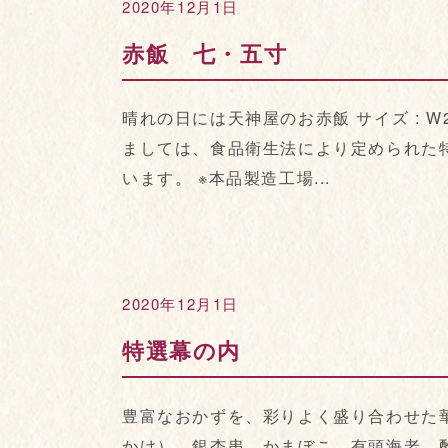
2020年12月1日
赤飯 七・五寸
晴れの日には天神屋のお赤飯 サイズ : W21
ましては、食品衛生法により定められた
います。 ※本品製造工場...
2020年12月1日
特選幕の内
豊富なおかずを、彩りよく盛り合わせた華
かけ）、銀杏串、かまぼこ、有頭海老、