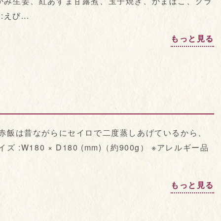
かみ生姜、紅あずま甘露煮、玉子焼き、かまぼこ、グラ
えび...
もっと見る
お赤飯は昔ながらにセイロで二度蒸しあげているから、
W180 × D180 (mm)（約900g） ※アレルギー品
もっと見る