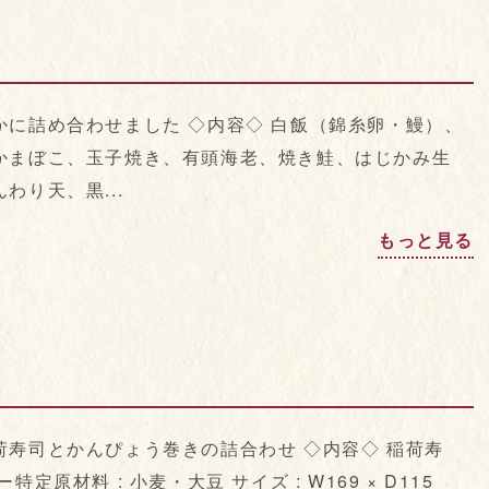
に詰め合わせました ◇内容◇ 白飯（錦糸卵・鰻）、
かまぼこ、玉子焼き、有頭海老、焼き鮭、はじかみ生
り天、黒...
もっと見る
寿司とかんぴょう巻きの詰合わせ ◇内容◇ 稲荷寿
原材料 : 小麦・大豆 サイズ : W169 × D115