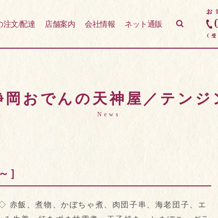
の注文/配達
店舗案内
会社情報
ネット通販
 静岡おでんの天神屋／テン
News
～］
◇ 赤飯、煮物、かぼちゃ煮、肉団子串、海老団子、エ