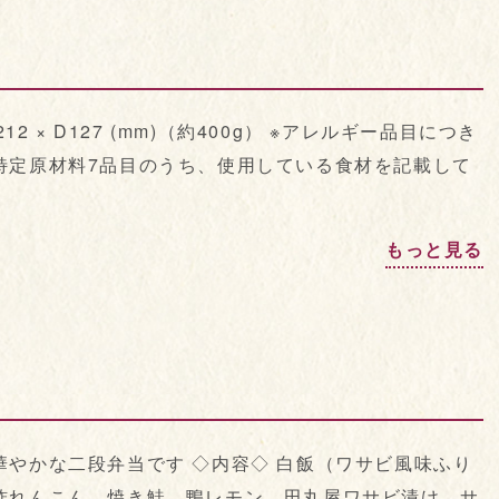
2 × D127 (mm)（約400g） ※アレルギー品目につき
特定原材料7品目のうち、使用している食材を記載して
もっと見る
やかな二段弁当です ◇内容◇ 白飯（ワサビ風味ふり
酢れんこん、焼き鮭、鴨レモン、田丸屋ワサビ漬け、サ