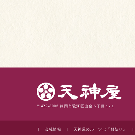
〒422-8006 静岡市駿河区曲金５丁目１-１
｜
会社情報
｜
天神屋のルーツは『雛祭り』