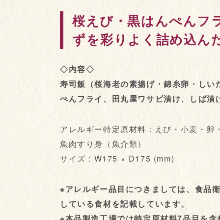
桜えび・黒はんぺんフ
ずを彩りよく詰め込ん
◇内容◇
寿司飯（桜海老の素揚げ・錦糸卵・しい
ぺんフライ、田丸屋ワサビ漬け、しば漬
アレルギー特定原材料 : えび・小麦・
魚肉すり身（魚介類）
サイズ : W175 × D175 (mm)
※アレルギー品目につきましては、食品
している食材を記載しています。
※本品製造工場では特定原材料7品目を含