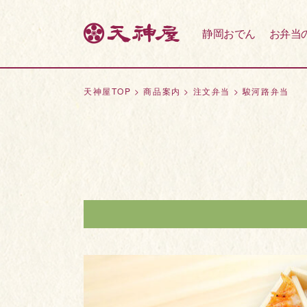
静岡おでん
お弁当
天神屋TOP
>
商品案内
>
注文弁当
>
駿河路弁当