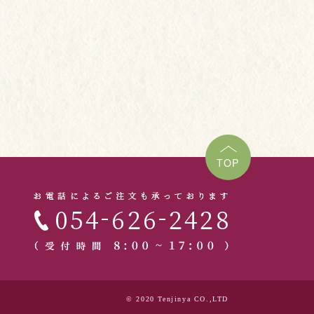
TOP
© 2020 Tenjinya CO.,LTD
｜