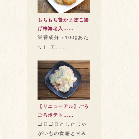
もちもち笹かまぼこ揚
げ桜海老入……
栄養成分（100gあた
り） エ……
【リニューアル】ごろ
ごろポテト……
ゴロゴロとしたじゃ
がいもの食感と甘み