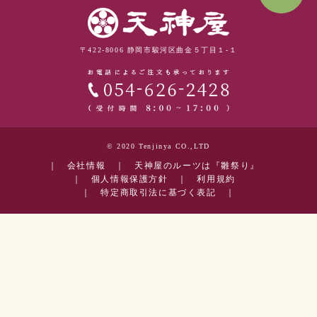
〒422-8006 静岡市駿河区曲金５丁目１-１
© 2020 Tenjinya CO.,LTD
｜
会社情報
｜
天神屋のルーツは『雛祭り』
｜
個人情報保護方針
｜
利用規約
｜
特定商取引法に基づく表記
｜