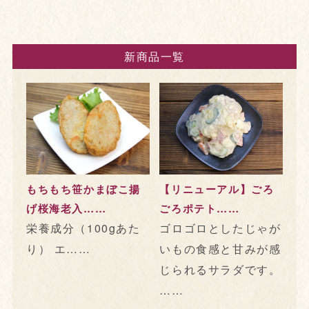
新商品一覧
もちもち笹かまぼこ揚
【リニューアル】ごろ
げ桜海老入……
ごろポテト……
栄養成分（100gあた
ゴロゴロとしたじゃが
り） エ……
いもの食感と甘みが感
じられるサラダです。
……