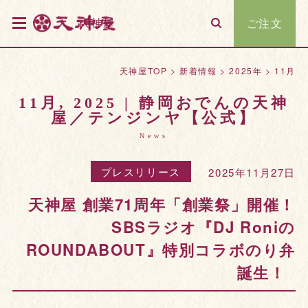
天神屋
ご注文
天神屋TOP
>
新着情報
>
2025年
>
11月
11月, 2025 | 静岡おでんの天神
屋／テンジンヤ【公式】
News
プレスリリース
2025年11月27日
天神屋 創業71周年「創業祭」開催！
SBSラジオ『DJ Roniの
ROUNDABOUT』特別コラボのり弁
誕生！