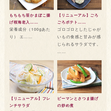
もちもち笹かまぼこ揚
【リニューアル】ごろ
げ桜海老入……
ごろポテト……
栄養成分（100gあた
ゴロゴロとしたじゃが
り） エ……
いもの食感と甘みが感
じられるサラダです。
……
【リニューアル】フレ
ピーマンとさつま揚げ
ンチサラダ
の炒め煮