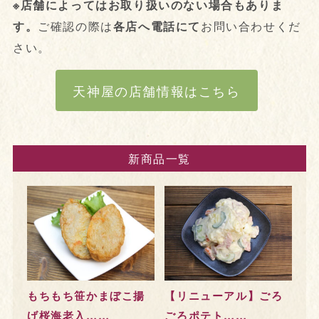
※店舗によってはお取り扱いのない場合もありま
す。
ご確認の際は
各店へ電話にて
お問い合わせくだ
さい。
天神屋の店舗情報はこちら
新商品一覧
もちもち笹かまぼこ揚
【リニューアル】ごろ
げ桜海老入……
ごろポテト……