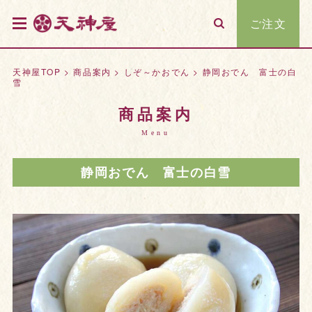
ご注文
天神屋TOP
>
商品案内
>
しぞ～かおでん
>
静岡おでん 富士の白
雪
商品案内
Menu
静岡おでん 富士の白雪