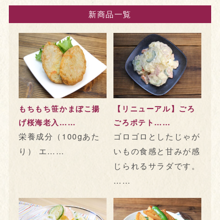
新商品一覧
もちもち笹かまぼこ揚
【リニューアル】ごろ
げ桜海老入……
ごろポテト……
栄養成分（100gあた
ゴロゴロとしたじゃが
り） エ……
いもの食感と甘みが感
じられるサラダです。
……