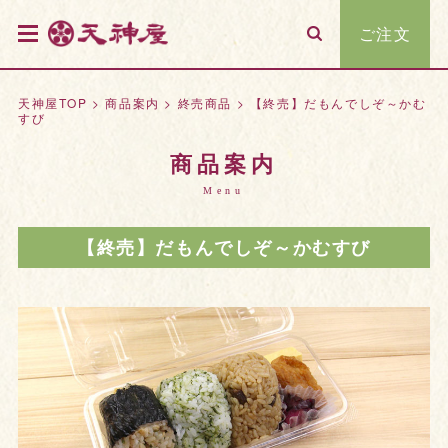
ご注文
天神屋TOP
>
商品案内
>
終売商品
>
【終売】だもんでしぞ～かむ
すび
商品案内
Menu
【終売】だもんでしぞ～かむすび