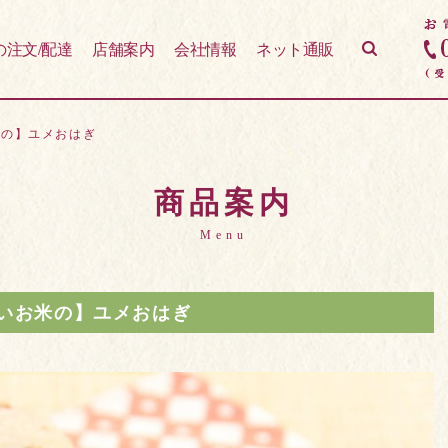
の注文/配達
店舗案内
会社情報
ネット通販
米の】ユメおはぎ
商品案内
Menu
いお米の】ユメおはぎ