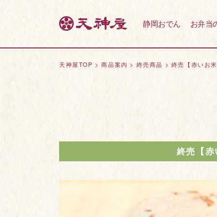
静岡おでん
お弁当
天神屋TOP
>
商品案内
>
終売商品
>
終売【赤いお
終売【赤