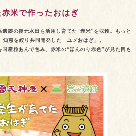
た赤米で作ったおはぎ
呂遺跡の復元水田を活用し育てた“赤米”を収穫。もっと
ら、知恵を絞り共同開発した「ユメおはぎ」。
を国産粒あんで包み、赤米の“ほんのり赤色”が見た目も