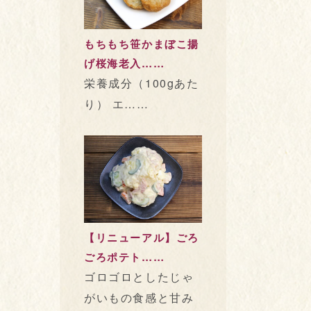
もちもち笹かまぼこ揚
げ桜海老入……
栄養成分（100gあた
り） エ……
【リニューアル】ごろ
ごろポテト……
ゴロゴロとしたじゃ
がいもの食感と甘み