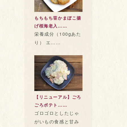
もちもち笹かまぼこ揚
げ桜海老入……
栄養成分（100gあた
り） エ……
【リニューアル】ごろ
ごろポテト……
ゴロゴロとしたじゃ
がいもの食感と甘み