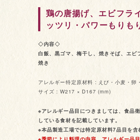
鶏の唐揚げ、エビフラ
ッツリ・パワーもりも
◇内容◇
白飯、黒ゴマ、梅干し、焼きそば、エビ
焼き
アレルギー特定原材料 : えび・小麦・
サイズ : W217 × D167 (mm)
※アレルギー品目につきましては、食品
している食材を記載しています。
※本品製造工場では特定原材料7品目を含
※季節により料理の内容、アレルギー品