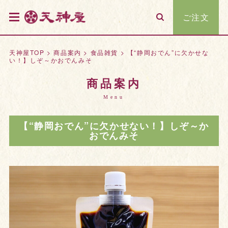
ご注文
天神屋TOP
>
商品案内
>
食品雑貨
>
【“静岡おでん”に欠かせな
い！】しぞ～かおでんみそ
商品案内
Menu
【“静岡おでん”に欠かせない！】しぞ～か
おでんみそ