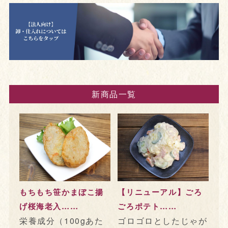
新商品一覧
もちもち笹かまぼこ揚
【リニューアル】ごろ
げ桜海老入……
ごろポテト……
栄養成分（100gあた
ゴロゴロとしたじゃが