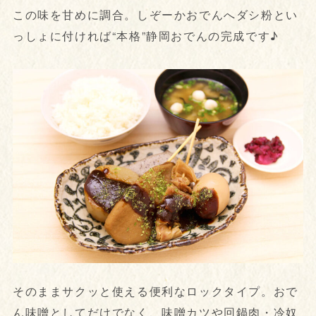
この味を甘めに調合。しぞーかおでんへダシ粉とい
っしょに付ければ“本格”静岡おでんの完成です♪
そのままサクッと使える便利なロックタイプ。おで
ん味噌としてだけでなく、味噌カツや回鍋肉・冷奴