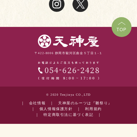
TOP
〒422-8006 静岡市駿河区曲金５丁目１-１
© 2020 Tenjinya CO.,LTD
｜
会社情報
｜
天神屋のルーツは『雛祭り』
｜
個人情報保護方針
｜
利用規約
｜
特定商取引法に基づく表記
｜