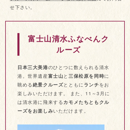
せ下さい。
富士山清水ふなべんク
ルーズ
日本三大美港
のひとつに数えられる清水
港。世界遺産
富士山
と
三保松原を同時
に
眺める
絶景クルーズ
とともに
ランチ
をお
楽しみいただけます。 また、11～3月に
は清水港に飛来する
カモメたちともクル
ーズをお楽しみ
いただけます。