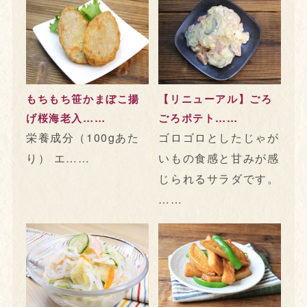
もちもち笹かまぼこ揚
【リニューアル】ごろ
げ桜海老入……
ごろポテト……
栄養成分（100gあた
ゴロゴロとしたじゃが
り） エ……
いもの食感と甘みが感
じられるサラダです。
……