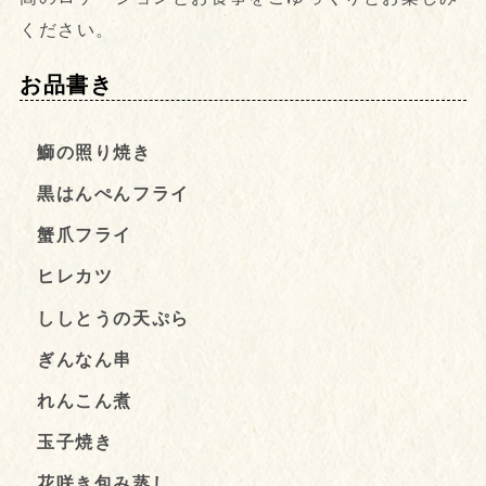
ください。
お品書き
鰤の照り焼き
黒はんぺんフライ
蟹爪フライ
ヒレカツ
ししとうの天ぷら
ぎんなん串
れんこん煮
玉子焼き
花咲き包み蒸し