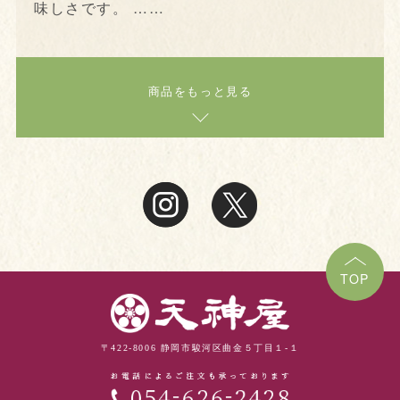
味しさです。 ……
商品をもっと見る
TOP
〒422-8006 静岡市駿河区曲金５丁目１-１