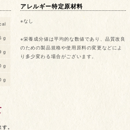
アレルギー特定原材料
※なし
cal
5 g
※栄養成分値は平均的な数値であり、品質改良
のための製品規格や使用原料の変更などによ
9 g
り多少変わる場合がございます。
0 g
0 g
て
ます。