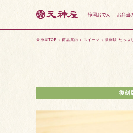
静岡おでん
お弁当
天神屋TOP
>
商品案内
>
スイーツ
>
復刻版 たっぷ
復刻