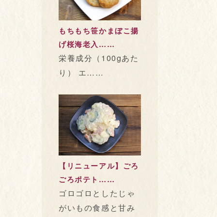
もちもち笹かまぼこ揚
げ桜海老入……
栄養成分（100gあた
り） エ……
【リニューアル】ごろ
ごろポテト……
ゴロゴロとしたじゃ
がいもの食感と甘み