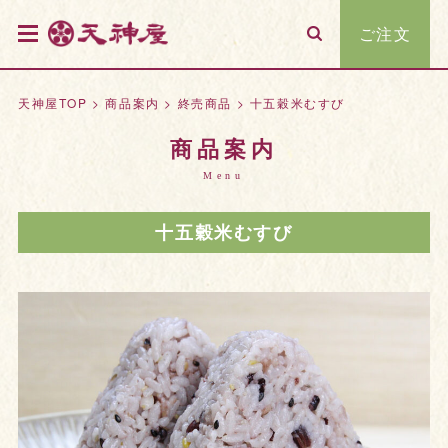
ご注文
天神屋TOP
>
商品案内
>
終売商品
>
十五穀米むすび
商品案内
Menu
十五穀米むすび