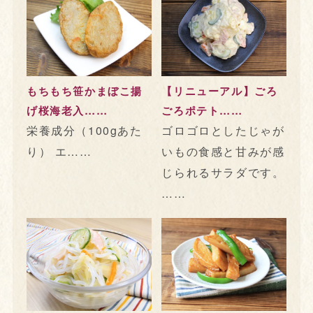
もちもち笹かまぼこ揚
【リニューアル】ごろ
げ桜海老入……
ごろポテト……
栄養成分（100gあた
ゴロゴロとしたじゃが
り） エ……
いもの食感と甘みが感
じられるサラダです。
……