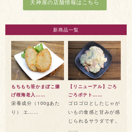
天神屋の店舗情報はこちら
新商品一覧
もちもち笹かまぼこ揚
【リニューアル】ごろ
げ桜海老入……
ごろポテト……
栄養成分（100gあた
ゴロゴロとしたじゃが
り） エ……
いもの食感と甘みが感
じられるサラダです。
……