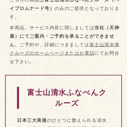
イプロムナード号）
のみのご提供となっておりま
す。
本商品、サービス内容に関しましては
当社（天神
屋）にてご案内・ご予約を承ることができませ
ん
。ご予約や、詳細につきましては
富士山清水港
クルーズのホームページまたはお電話
にてお問合
せ下さい。
富士山清水ふなべんク
ルーズ
日本三大美港
のひとつに数えられる清水