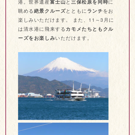
港。世界遺産
富士山
と
三保松原を同時
に
眺める
絶景クルーズ
とともに
ランチ
をお
楽しみいただけます。 また、11～3月に
は清水港に飛来する
カモメたちともクル
ーズをお楽しみ
いただけます。