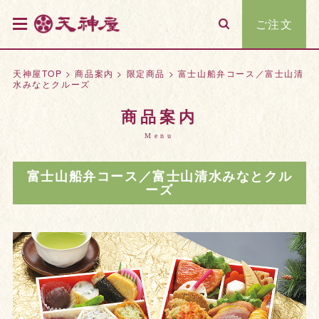
ご注文
天神屋TOP
>
商品案内
>
限定商品
>
富士山船弁コース／富士山清
水みなとクルーズ
商品案内
Menu
富士山船弁コース／富士山清水みなとクル
ーズ