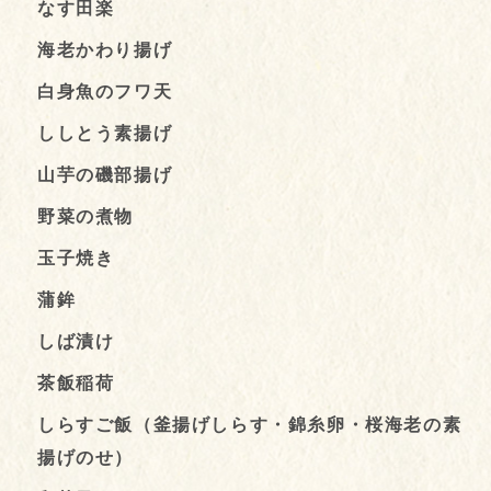
なす田楽
海老かわり揚げ
白身魚のフワ天
ししとう素揚げ
山芋の磯部揚げ
野菜の煮物
玉子焼き
蒲鉾
しば漬け
茶飯稲荷
しらすご飯（釜揚げしらす・錦糸卵・桜海老の素
揚げのせ）