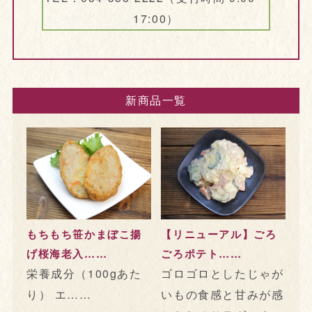
17:00）
新商品一覧
もちもち笹かまぼこ揚
【リニューアル】ごろ
げ桜海老入……
ごろポテト……
栄養成分（100gあた
ゴロゴロとしたじゃが
り） エ……
いもの食感と甘みが感