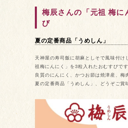
梅辰さんの「元祖 梅
び
夏の定番商品「うめしん」
天神屋の寿司飯に胡麻としそで風味付け
祖梅にんにく」を3粒入れたおむすびで
良質のにんにく、かつお節は焼津産、梅
夏の定番商品「うめしん」、どうぞご賞