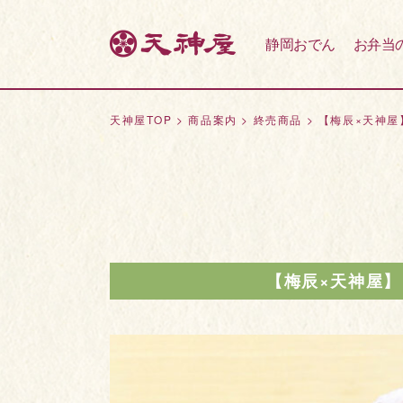
静岡おでん
お弁当
天神屋TOP
>
商品案内
>
終売商品
>
【梅辰×天神屋
【梅辰×天神屋】