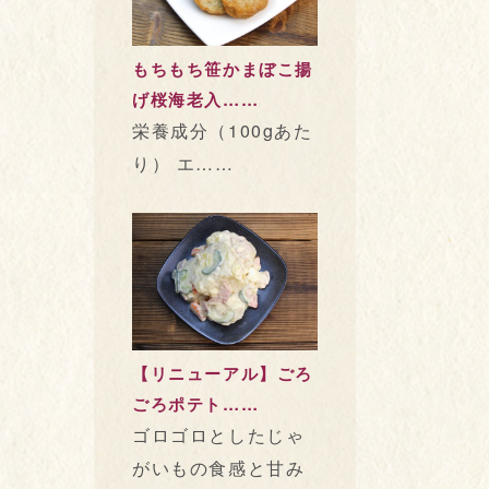
もちもち笹かまぼこ揚
げ桜海老入……
栄養成分（100gあた
り） エ……
【リニューアル】ごろ
ごろポテト……
ゴロゴロとしたじゃ
がいもの食感と甘み