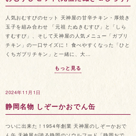
人気おむすびのセット 天神屋の甘辛チキン・厚焼き
玉子を組み合わせ 「元祖 たぬきむすび」と「しら
すむすび」、そして天神屋の人気メニュー「ガブリ
チキン」の一口サイズに！ 食べやすくなった「ひと
くちガブリチキン」と一緒に、大...
もっと見る
2024年11月1日
静岡名物 しぞーかおでん缶
ついに出来た！1954年創業 天神屋のしぞーかおで
ん缶 天神屋が誇る静岡のソウルフード「静岡おで