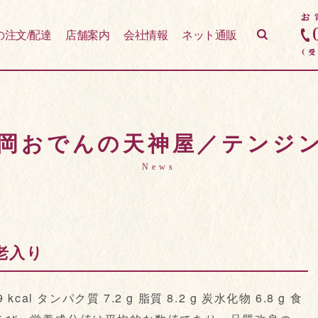
の注文/配達
店舗案内
会社情報
ネット通販
 静岡おでんの天神屋／テンジ
News
老入り
al タンパク質 7.2 g 脂質 8.2 g 炭水化物 6.8 g 食