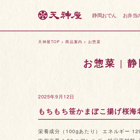
静岡おでん
お弁当
天神屋TOP
>
商品案内
>
お惣菜
お惣菜 |
2025年9月12日
もちもち笹かまぼこ揚げ桜海
栄養成分（100gあたり） エネルギー 129 kc