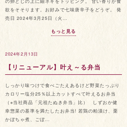
の卵とじの上に細ネギをトッピング。 甘い香りが食
欲をそそります。お好みで七味唐辛子をどうぞ。 発
売日 2024年3月25日（火...
もっと見る
2024年2月13日
【リニューアル】叶え～る弁当
しっかり味つけで食べごたえあるけど野菜たっぷり
カロリー塩分25％以上カットすべて叶えるお弁当
（※当社商品「元祖たぬき弁当」比） しずおか健
幸惣菜の基準を満たしたお弁当! 若鶏の粕漬け、栗
かぼちゃ煮、ごぼ...