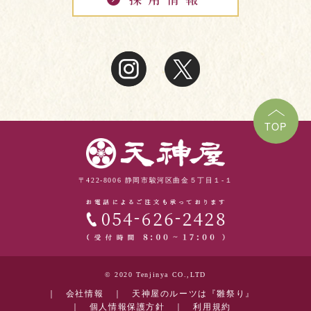
TOP
〒422-8006 静岡市駿河区曲金５丁目１-１
© 2020 Tenjinya CO.,LTD
｜
会社情報
｜
天神屋のルーツは『雛祭り』
｜
個人情報保護方針
｜
利用規約