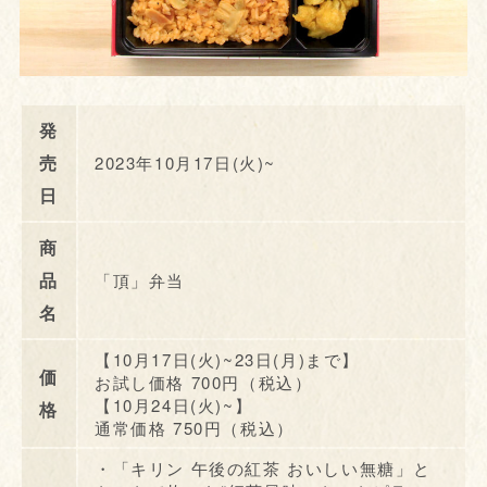
発
売
2023年10月17日(火)~
日
商
品
「頂」弁当
名
【10月17日(火)~23日(月)まで】
価
お試し価格 700円（税込）
【10月24日(火)~】
格
通常価格 750円（税込）
・「キリン 午後の紅茶 おいしい無糖」と