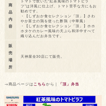
トマトで炊いた“紅茶風味のトマトピラ
商
フ”は洋風に仕上げ、トマト苦手な方にもお
勧めです。
品
・【しずおか食セレクション「頂」】さわ
内
やか富士の鶏を使った酢鶏（中華風）
・【しずおか食セレクション「頂」】ホホ
容
ホタケのカレー風味の天ぷら和洋中すべて
織り込んだお弁当です。
販
売
天神屋全30店にて販売。
場
所
→商品ページは
こちら
から｜
「頂」弁当