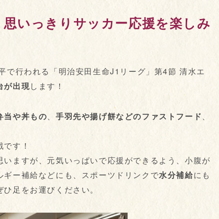
』思いっきりサッカー応援を楽しみ
ム日本平で行われる「明治安田生命J1リーグ」第4節 清水エ
台が出現
します！
弁当や丼もの
、
手羽先や揚げ餅などのファストフード
、
戦です！
思いますが、元気いっぱいで応援ができるよう、小腹が
ルギー補給などにも、スポーツドリンクで
水分補給
にも
ぜひ足をお運びください。