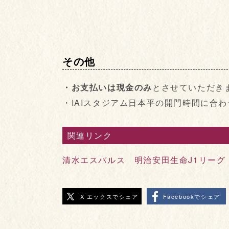
その他
・お支払いは現金のみ
とさせていただき
・IAIスタジアム日本平の開門時間に合
関連リンク
清水エスパルス 明治安田生命J1リーグ
X エックスでシェア
Facebookでシェア