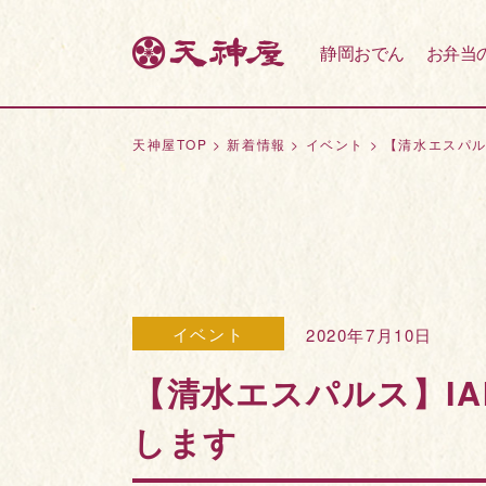
静岡おでん
お弁当
天神屋TOP
>
新着情報
>
イベント
>
【清水エスパル
イベント
2020年7月10日
【清水エスパルス】I
します