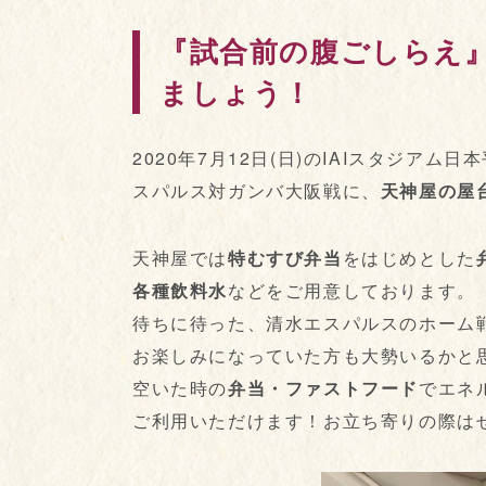
『試合前の腹ごしらえ
ましょう！
2020年7月12日(日)のIAIスタジア
スパルス対ガンバ大阪戦に、
天神屋の屋
天神屋では
特むすび弁当
をはじめとした
各種飲料水
などをご用意しております。
待ちに待った、清水エスパルスのホーム
お楽しみになっていた方も大勢いるかと
空いた時の
弁当・ファストフード
でエネ
ご利用いただけます！お立ち寄りの際は