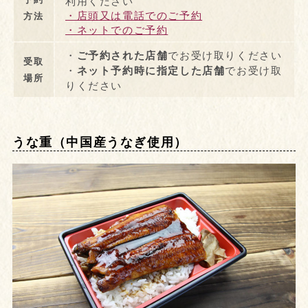
利用ください
・店頭又は電話でのご予約
方法
・ネットでのご予約
・
ご予約された店舗
でお受け取りください
受取
・
ネット予約時に指定した店舗
でお受け取
場所
りください
うな重（中国産うなぎ使用）