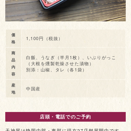
価
1,100円（税抜）
格
商
白飯、うなぎ（半月1枚）、いぶりがっこ
品
（大根を燻製乾燥させた漬物）
内
別添：山椒、タレ（各1袋）
容
産
中国産
地
店頭・電話でのご予約
天神屋は静岡中部・東部に現在27店舗展開中です。