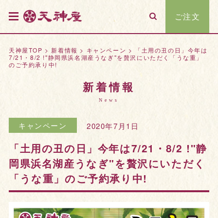
ご注文
天神屋TOP
>
新着情報
>
キャンペーン
>
「土用の丑の日」今年は
7/21・8/2 !"静岡県浜名湖産うなぎ"を贅沢にいただく「うな重」
のご予約承り中!
新着情報
News
キャンペーン
2020年7月1日
「土用の丑の日」今年は7/21・8/2 !"静
岡県浜名湖産うなぎ"を贅沢にいただく
「うな重」のご予約承り中!