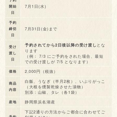
予約
7月1日(水)
開始
日
予約
7月31日(金)まで
締切
日
予約されてから2日後以降の受け渡し
とな
受け
ります
渡し
（例： 7/3 にご予約をされた場合、最短
日
での受け渡しが 7/5 となります）
2,000円（税抜）
価格
白飯、うなぎ（半月2枚）、いぶりがっこ
商品
（大根を燻製乾燥させた漬物）
内容
別添：山椒、タレ（各1袋）
静岡県浜名湖産
産地
下記2通りの方法からご都合に合わせてご
予約