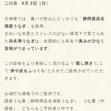
二の丑 8月 2日（日
）
天神屋では、夏バテ防止にピッタリな「
静岡産浜名
湖産うなぎ
」を使用。
きれいな水質とストレスの少ない環境下で育てられ
た
浜名湖うなぎ
は、全国的にも有名で
臭みが少なく
旨味がつまっています
。
この旨味をより美味しく頂けるよう“
蒸し焼き
”にし
て“
身や皮をふっくら
”とさせてご提供させていただ
きます。
お値打ち価格でのご提供です。
国産うな重（静岡県浜名湖産うなぎ）、うな重（中
国産）、どちらもご予約承り中です。