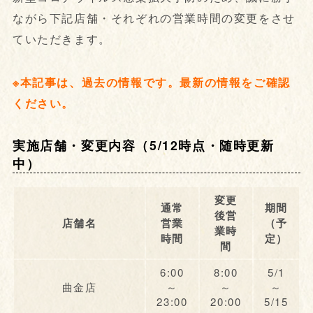
ながら下記店舗・それぞれの営業時間の変更をさせ
ていただきます。
※本記事は、過去の情報です。最新の情報をご確認
ください。
実施店舗・変更内容（5/12時点・随時更新
中）
変更
通常
期間
後営
店舗名
営業
（予
業時
時間
定）
間
6:00
8:00
5/1
曲金店
～
～
～
23:00
20:00
5/15