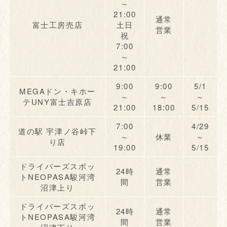
～
21:00
通常
富士工房売店
土日
営業
祝
7:00
～
21:00
9:00
9:00
5/1
MEGAドン・キホー
～
～
～
テUNY富士吉原店
21:00
18:00
5/15
7:00
4/29
道の駅 宇津ノ谷峠下
～
休業
～
り店
19:00
5/15
ドライバーズスポッ
24時
通常
トNEOPASA駿河湾
間
営業
沼津上り
ドライバーズスポッ
24時
通常
トNEOPASA駿河湾
間
営業