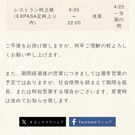
4/25
レストラン時之栖
6:00
～当
（EXPASA足柄上り
～
休業
面の
内）
22:00
間
ご不便をお掛け致しますが、何卒ご理解の程よろし
くお願い申し上げます。
また、期間経過後の営業につきましては通常営業の
予定ではありますが、社会情勢を踏まえて期間を延
長、または時短営業する場合がございます。変更時
は改めてお知らせ致します。
X エックスでシェア
Facebookでシェア