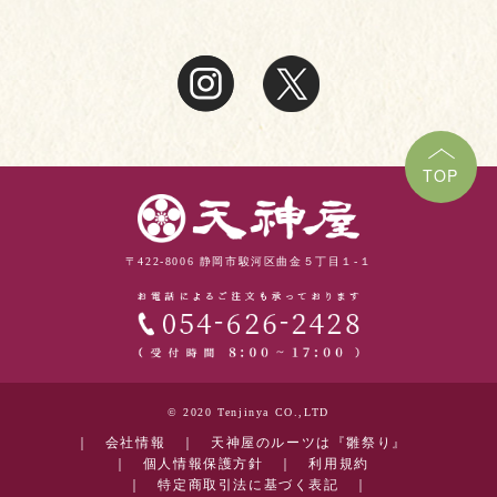
TOP
〒422-8006 静岡市駿河区曲金５丁目１-１
© 2020 Tenjinya CO.,LTD
｜
会社情報
｜
天神屋のルーツは『雛祭り』
｜
個人情報保護方針
｜
利用規約
｜
特定商取引法に基づく表記
｜