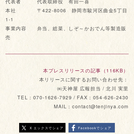
代表者 代表取締役 有田一喜
本社 〒422-8006 静岡市駿河区曲金5丁目
1-1
事業内容 弁当、総菜、しぞ～かおでん等製造販
売
本プレスリリースの記事（116KB）
本リリースに関するお問い合わせ先：
㈱天神屋 広報担当 / 北川 実里
TEL：070-1626-7929 / FAX：054-626-2430
MAIL：contact@tenjinya.com
X エックスでシェア
Facebookでシェア