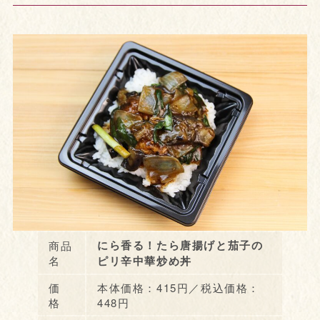
にら香る！たら唐揚げと茄子の
商品
名
ピリ辛中華炒め丼
価
本体価格：415円／税込価格：
格
448円