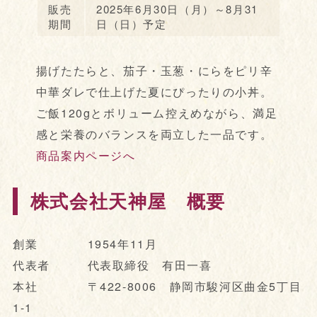
販売
2025年6月30日（月）～8月31
期間
日（日）予定
揚げたたらと、茄子・玉葱・にらをピリ辛
中華ダレで仕上げた夏にぴったりの小丼。
ご飯120gとボリューム控えめながら、満足
感と栄養のバランスを両立した一品です。
商品案内ページへ
株式会社天神屋 概要
創業 1954年11月
代表者 代表取締役 有田一喜
本社 〒422-8006 静岡市駿河区曲金5丁目
1-1