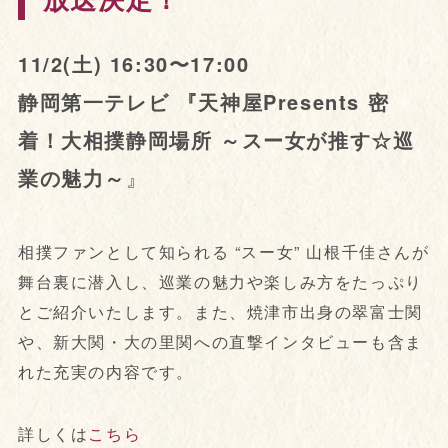
11/2(土) 16:30〜17:00
静岡第一テレビ 『天神屋Presents 密
着！大相撲静岡場所 ～スー女が推す☆巡
業の魅力～
』
相撲ファンとして知られる “スー女” 山根千佳さんが
舞台裏に潜入し、巡業の魅力や楽しみ方をたっぷり
とご紹介いたします。また、焼津市出身の翠富士関
や、新大関・大の里関への直撃インタビューも含ま
れた充実の内容です。
詳しくは
こちら