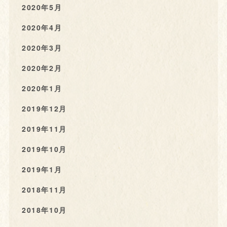
2020年5月
2020年4月
2020年3月
2020年2月
2020年1月
2019年12月
2019年11月
2019年10月
2019年1月
2018年11月
2018年10月