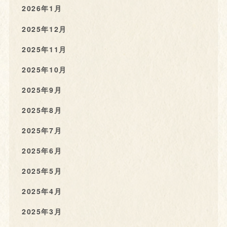
2026年1月
2025年12月
2025年11月
2025年10月
2025年9月
2025年8月
2025年7月
2025年6月
2025年5月
2025年4月
2025年3月