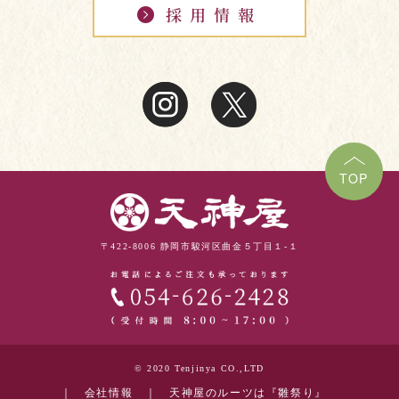
TOP
〒422-8006 静岡市駿河区曲金５丁目１-１
© 2020 Tenjinya CO.,LTD
｜
会社情報
｜
天神屋のルーツは『雛祭り』