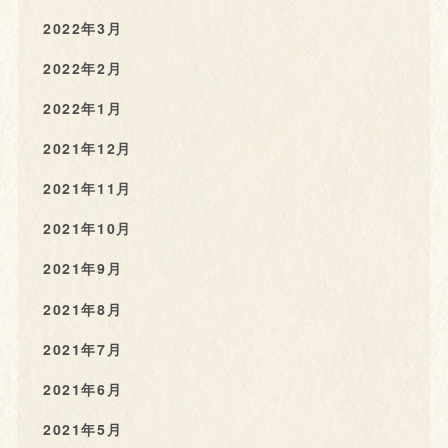
2022年3月
2022年2月
2022年1月
2021年12月
2021年11月
2021年10月
2021年9月
2021年8月
2021年7月
2021年6月
2021年5月