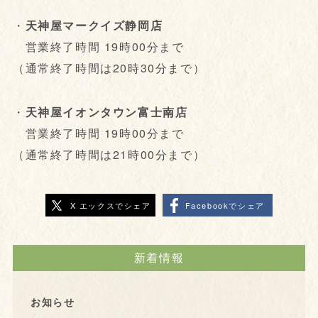
・
天神屋マークイズ静岡店
営業終了時間 19時00分まで
（通常終了時間は20時30分まで）
・
天神屋イオンタウン富士南店
営業終了時間 19時00分まで
（通常終了時間は21時00分まで）
X エックスでシェア
Facebookでシェア
新着情報
お知らせ