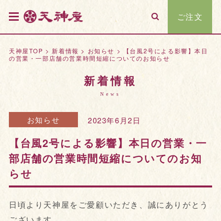
ご注文
天神屋TOP
>
新着情報
>
お知らせ
>
【台風2号による影響】本日
の営業・一部店舗の営業時間短縮についてのお知らせ
新着情報
News
お知らせ
2023年6月2日
【台風2号による影響】本日の営業・一
部店舗の営業時間短縮についてのお知
らせ
日頃より天神屋をご愛顧いただき、誠にありがとう
ございます。