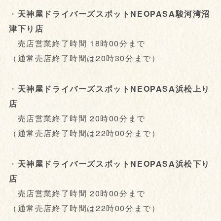
・
天神屋ドライバーズスポットNEOPASA駿河湾沼
津下り店
売店営業終了時間 18時00分まで
（通常売店終了時間は20時30分まで）
・
天神屋ドライバーズスポットNEOPASA浜松上り
店
売店営業終了時間 20時00分まで
（通常売店終了時間は22時00分まで）
・
天神屋ドライバーズスポットNEOPASA浜松下り
店
売店営業終了時間 20時00分まで
（通常売店終了時間は22時00分まで）