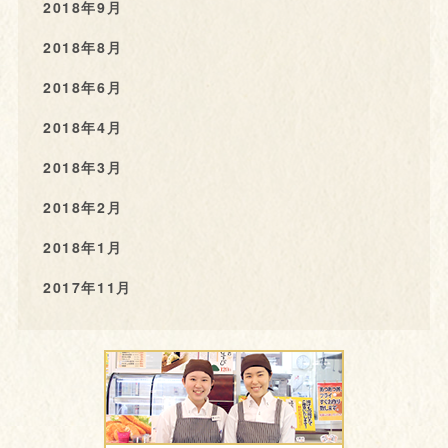
2018年9月
2018年8月
2018年6月
2018年4月
2018年3月
2018年2月
2018年1月
2017年11月