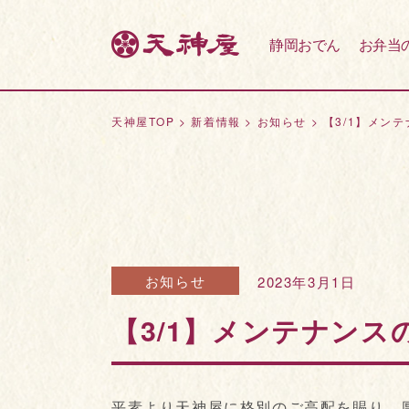
静岡おでん
お弁当
天神屋TOP
>
新着情報
>
お知らせ
>
【3/1】メン
お知らせ
2023年3月1日
【3/1】メンテナン
平素より天神屋に格別のご高配を賜り、