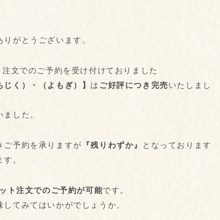
ありがとうございます。
ト注文でのご予約を受け付けておりました
ちじく）・（よもぎ）】
は
ご好評につき完売
いたしまし
いました。
きご予約を承りますが
『残りわずか』
となっております
ます。
ット注文でのご予約が可能
です。
味してみてはいかがでしょうか。