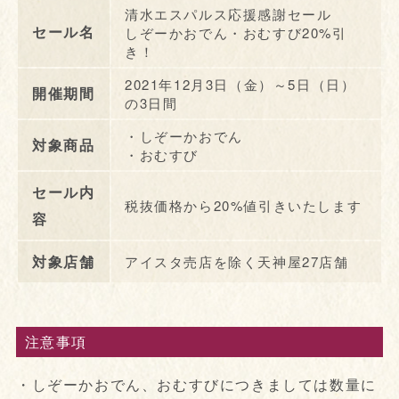
清水エスパルス応援感謝セール
セール名
しぞーかおでん・おむすび20%引
き！
2021年12月3日（金）～5日（日）
開催期間
の3日間
・しぞーかおでん
対象商品
・おむすび
セール内
税抜価格から20%値引きいたします
容
対象店舗
アイスタ売店を除く天神屋27店舗
注意事項
・しぞーかおでん、おむすびにつきましては数量に