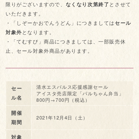
限りがございますので、
なくなり次第終了
とさせて
いただきます。
・「しぞーかおでんうどん」につきましては
セール
対象外
となります。
・「てむすび」商品につきましては、一部販売休
止、セール対象外商品があります。
清水エスパルス応援感謝セール
セー
アイスタ売店限定「パルちゃん弁当」
ル名
800円→700円（税込）
開催
2021年12月4日（土）
期間
対象