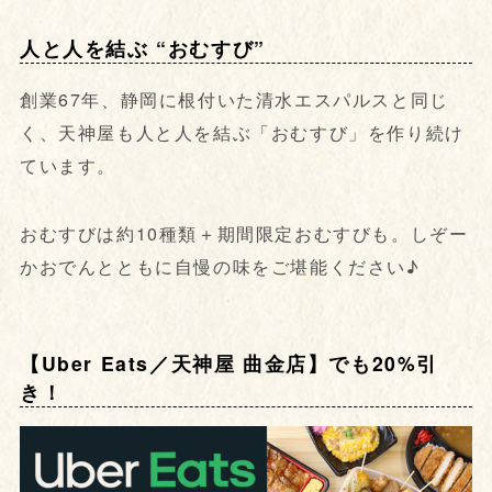
人と人を結ぶ “おむすび”
創業67年、静岡に根付いた清水エスパルスと同じ
く、天神屋も人と人を結ぶ「おむすび」を作り続け
ています。
おむすびは約10種類＋期間限定おむすびも。しぞー
かおでんとともに自慢の味をご堪能ください♪
【Uber Eats／天神屋 曲金店】でも20%引
き！