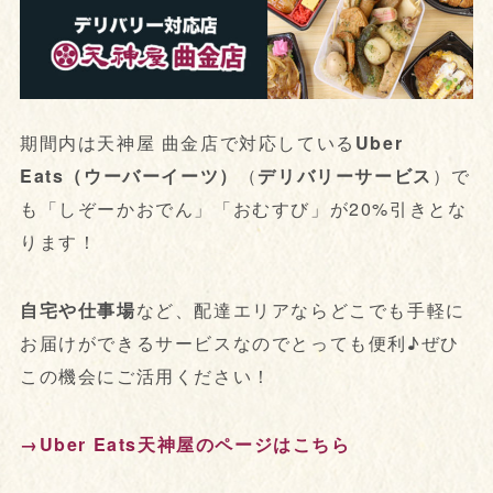
期間内は天神屋 曲金店で対応している
Uber
Eats（ウーバーイーツ）
（
デリバリーサービス
）で
も「しぞーかおでん」「おむすび」が20%引きとな
ります！
自宅や仕事場
など、配達エリアならどこでも手軽に
お届けができるサービスなのでとっても便利♪ぜひ
この機会にご活用ください！
→Uber Eats天神屋のページはこちら