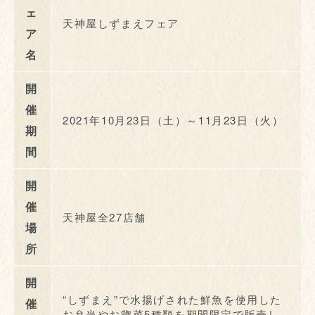
ェ
天神屋しずまえフェア
ア
名
開
催
2021年10月23日（土）～11月23日（火）
期
間
開
催
天神屋全27店舗
場
所
開
“しずまえ”で水揚げされた鮮魚を使用した
催
お弁当やお惣菜5種類を期間限定で販売し