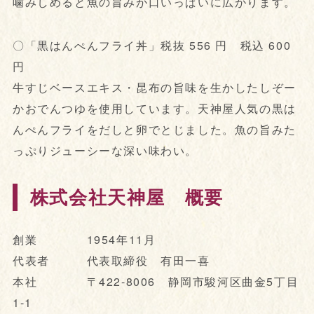
噛みしめると魚の旨みが口いっぱいに広がります。
〇「黒はんぺんフライ丼」税抜 556 円 税込 600
円
牛すじベースエキス・昆布の旨味を生かしたしぞー
かおでんつゆを使用しています。天神屋人気の黒は
んぺんフライをだしと卵でとじました。魚の旨みた
っぷりジューシーな深い味わい。
株式会社天神屋 概要
創業 1954年11月
代表者 代表取締役 有田一喜
本社 〒422-8006 静岡市駿河区曲金5丁目
1-1