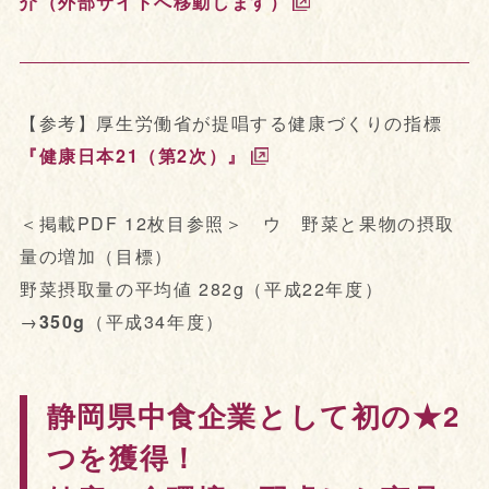
介（外部サイトへ移動します）
【参考】厚生労働省が提唱する健康づくりの指標
『健康日本21（第2次）』
＜掲載PDF 12枚目参照＞ ウ 野菜と果物の摂取
量の増加（目標）
野菜摂取量の平均値 282g（平成22年度）
→
350g
（平成34年度）
静岡県中食企業として初の★2
つを獲得！