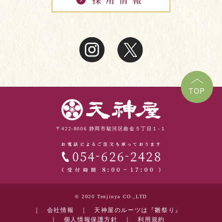
TOP
〒422-8006 静岡市駿河区曲金５丁目１-１
© 2020 Tenjinya CO.,LTD
｜
会社情報
｜
天神屋のルーツは『雛祭り』
｜
個人情報保護方針
｜
利用規約