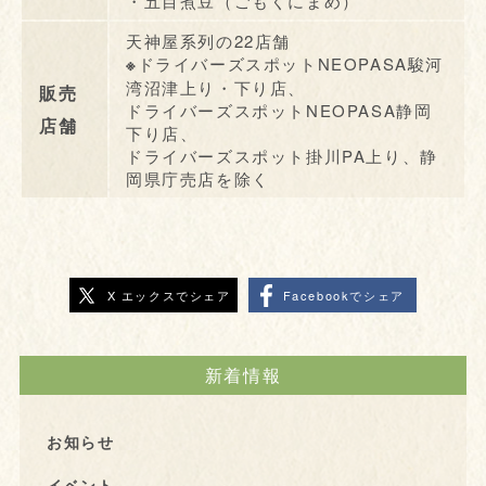
・五目煮豆（ごもくにまめ）
天神屋系列の22店舗
※
ドライバーズスポットNEOPASA駿河
湾沼津上り・下り店、
販売
ドライバーズスポットNEOPASA静岡
店舗
下り店、
ドライバーズスポット掛川PA上り、静
岡県庁売店を除く
X エックスでシェア
Facebookでシェア
新着情報
お知らせ
イベント