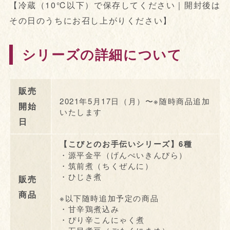
【冷蔵（10℃以下）で保存してください｜開封後は
その日のうちにお召し上がりください】
シリーズの詳細について
販売
2021年5月17日（月）〜※随時商品追加
開始
いたします
日
【こびとのお手伝いシリーズ】6種
・源平金平（げんぺいきんぴら）
・筑前煮（ちくぜんに）
・ひじき煮
販売
商品
※以下随時追加予定の商品
・甘辛鶏煮込み
・ぴり辛こんにゃく煮