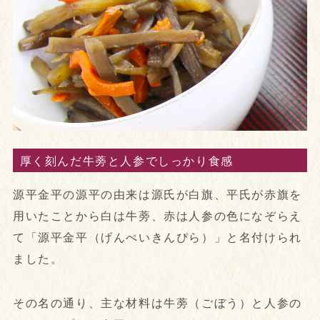
厚く刻んだ牛蒡と人参でしっかり食感
源平金平の源平の由来は源氏が白旗、平氏が赤旗を
用いたことから白は牛蒡、赤は人参の色になぞらえ
て「源平金平（げんぺいきんぴら）」と名付けられ
ました。
その名の通り、主な材料は牛蒡（ごぼう）と人参の