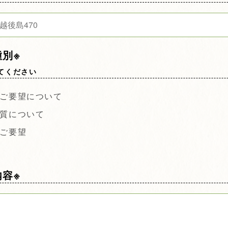
別※
てください
、ご要望について
品質について
るご要望
容※