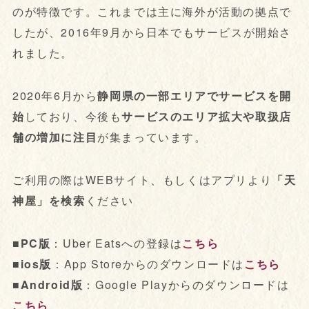
のが特徴です。これまでは主に海外が活動の拠点で
したが、2016年9月から日本でもサービスが開始さ
れました。
2020年6月から
静岡県の一部エリアでサービスを開
始
しており、今後も
サービスのエリア拡大や取扱店
舗の増加に注目
が集まっています。
ご利用の際はWEBサイト、もしくはアプリより
「天
神屋」を検索
ください
■
PC版
：Uber Eatsへの登録は
こちら
■
ios版
：App Storeからのダウンロードは
こちら
■
Android版
：Google Playからのダウンロードは
こちら