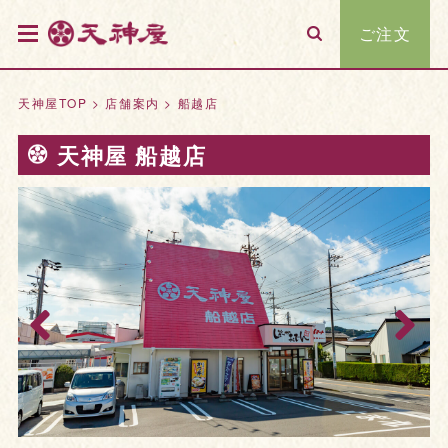
ご注文
天神屋TOP
>
店舗案内
>
船越店
天神屋 船越店