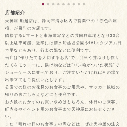
店舗紹介
天神屋 船越店は、静岡市清水区内で営業中の「赤色の屋
根」が目印のお店です。
隣接するUマートと東海道写楽との共同駐車場となり30台
以上駐車可能、近隣には清水船越堤公園やIAIスタジアム日
本平などもあり、行楽の際などに便利です。
当店は”作りたてを大切するお店”で、弁当や丼ぶりも作り
たてをモットーに、揚げ物などは”パン粉がついた状態”で
ショーケースに並べており、ご注文いただければその場で
出来立てをご提供いたします。
公園での桜のお花見のお食事のご用意や、サッカー観戦の
帰りの腹ごしらえなどにも便利です。
お夕飯のおかずのお買い求めはもちろん、休日のご来客、
町内会やイベント用のお食事まで天神屋にお任せくださ
い。
また「晴れの日のお食事」の際などは、ぜひ天神屋の注文