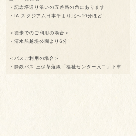
・記念塔通り沿いの五差路の角にあります
・IAIスタジアム日本平より北へ10分ほど
＜徒歩でのご利用の場合＞
・清水船越堤公園より6分
＜バスご利用の場合＞
・静鉄バス 三保草薙線「福祉センター入口」下車